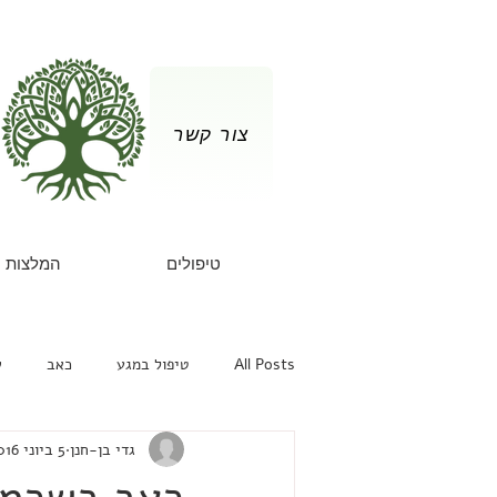
צור קשר
טיפולים
המלצות
All Posts
טיפול במגע
כאב
ש
גדי בן-חנן
5 ביוני 2016