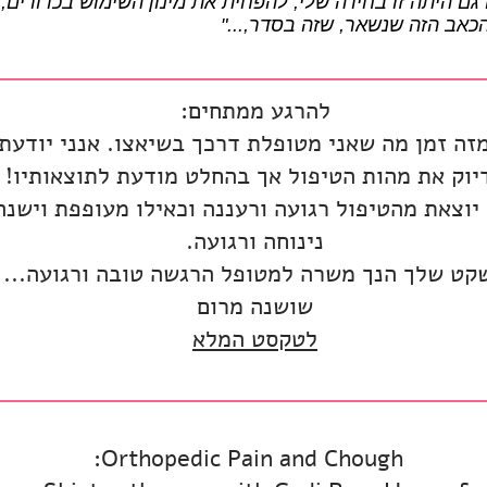
גם היתה זו בחירה שלי, להפחית את מינון השימוש בכדורים
כאב הזה שנשאר, שזה בסדר,..."
להרגע ממתחים:
מזה זמן מה שאני מטופלת דרכך בשיאצו. אנני יודעת
יוק את מהות הטיפול אך בהחלט מודעת לתוצאותיו!
 יוצאת מהטיפול רגועה ורעננה וכאילו מעופפת וישנה
נינוחה ורגועה.
קט שלך הנך משרה למטופל הרגשה טובה ורגועה...
שושנה מרום
לטקסט המלא
Orthopedic Pain and Chough: