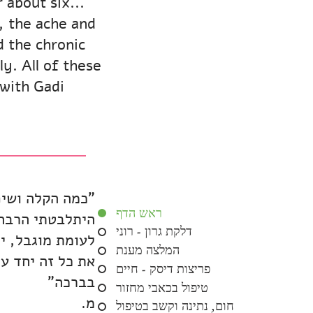
r about six
, the ache and
d the chronic
y. All of these
th Gadi...
"כמה הקלה ושיפ
ראש הדף
היתלבטתי הרבה 
דלקת גרון - רוני
לעומת מוגבל, יד
המלצה מענת
את כל זה יחד ע
פריצות דיסק - חיים
בברכה"
טיפול בכאבי מחזור
מ.
חום, נתינה וקשב בטיפול