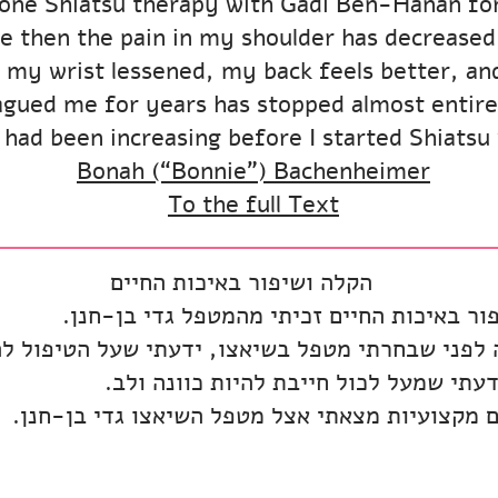
ergone Shiatsu therapy with Gadi Ben-Hanan fo
e then the pain in my shoulder has decreased
n my wrist lessened, my back feels better, an
agued me for years has stopped almost entirel
 had been increasing before I started Shiatsu wi
Bonah (“Bonnie”) Bachenheimer
To the full Text
הקלה ושיפור באיכות החיים
ור באיכות החיים זכיתי מהמטפל גדי בן-חנן.
לפני שבחרתי מטפל בשיאצו, ידעתי שעל הטיפול לה
עתי שמעל לכול חייבת להיות כוונה ולב.
ם מקצועיות מצאתי אצל מטפל השיאצו גדי בן-חנן.