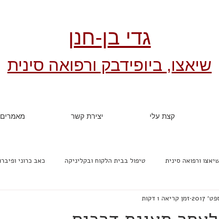
גדי בן-חנן
שיאצו, ביופידבק ורפואה סינית
קצת עלי
יצירת קשר
מאמרים
יאצו ורפואה סינית
טיפול בבית הלקוח ובקליניקה
כאב כרוני ופיברו
זמן קריאה 1 דקות