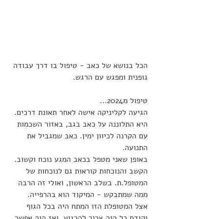
הכל בנושא של כאב - טיפול בו דרך עבודה 
גופנית ומפגש עם הרגש.
טיפול מ2024... 
הגיעה לקליניקה אישה לאחר תאונת דרכים. 
היא התלוננה על כאב בגב, באזור השכמות 
עם הקרנה לכיוון ימין. כאב שמגביל את 
התנועה.
באופן שאני מטפל בכאב המגע נוכח וקשוב. 
הקשב והנוכחות קוראות גם לנוכחות של 
המטופל.ת. בשלב הראשון, ואולי זה הרבה 
ממה שמתבקש - המיקוד הוא בהרפייה.
אצל המטופלת הזו המתח היה בכל הגוף 
וקודם כל היה צריך להרגיע, ואז היה אפשר 