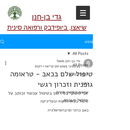
גדי בן-חנן
שיאצו, ביופידבק ורפואה סינית
פוסט
All Posts
גדי בן-חנן מטפל
All Posts
23 בנוב׳ 2025
זמן קריאה 1 דקות
טיפול שלם בכאב - טראומה
טיפול במגע
גופנית וזכרון רגשי
כאב
שיאצו ורפואה סינית
אני משתף בסירטון בטיפול עכשוי וכותב על 
טיפול מ2024.
טיפול בבית הלקוח ובקליניקה
כאב כרוני ופיברומיאלגיה