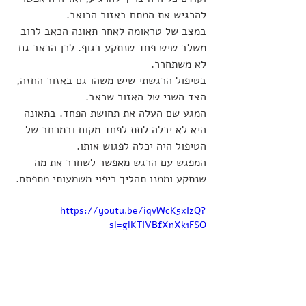
להרגיש את המתח באזור הכואב.
במצב של טראומה לאחר תאונה הכאב לרוב 
משלב שיש פחד שנתקע בגוף. לכן הכאב גם 
לא משתחרר.
בטיפול הרגשתי שיש משהו גם באזור החזה, 
הצד השני של האזור שכאב.
המגע שם העלה את תחושת הפחד. בתאונה 
היא לא יכלה לתת לפחד מקום ובמרחב של 
הטיפול היה יכלה לפגוש אותו.
המפגש עם הרגש מאפשר לשחרר את מה 
שנתקע וממנו תהליך ריפוי משמעותי מתפתח.
https://youtu.be/iqvWcK5xIzQ?
si=giKTIVBfXnXk1FSO